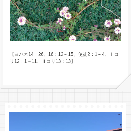
【ヨハネ14：26、16：12～15、使徒2：1～4、Ⅰコ
リ12：1～11、Ⅱコリ13：13】