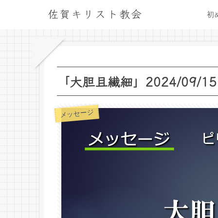
佐賀キリスト教会
初
「大胆且繊細」2024/09/15
メッセージ